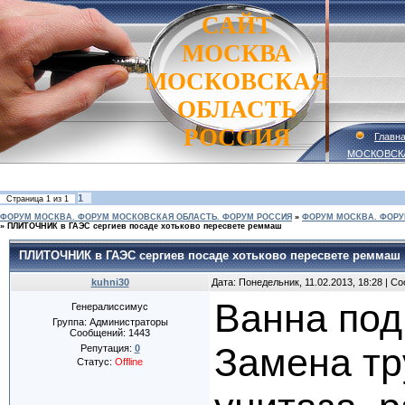
САЙТ
МОСКВА
МОСКОВСКАЯ
ОБЛАСТЬ
РОССИЯ
Главн
МОСКОВСК
1
Страница
1
из
1
ФОРУМ МОСКВА. ФОРУМ МОСКОВСКАЯ ОБЛАСТЬ. ФОРУМ РОССИЯ
»
ФОРУМ МОСКВА. ФОРУ
»
ПЛИТОЧНИК в ГАЭС сергиев посаде хотьково пересвете реммаш
ПЛИТОЧНИК в ГАЭС сергиев посаде хотьково пересвете реммаш
kuhni30
Дата: Понедельник, 11.02.2013, 18:28 | 
Ванна под
Генералиссимус
Группа: Администраторы
Сообщений:
1443
Замена тр
Репутация:
0
Статус:
Offline