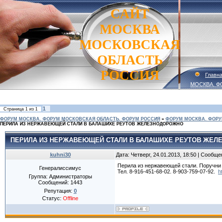
САЙТ
МОСКВА
МОСКОВСКАЯ
ОБЛАСТЬ
РОССИЯ
Главн
МОСКВА. Ф
1
Страница
1
из
1
ФОРУМ МОСКВА. ФОРУМ МОСКОВСКАЯ ОБЛАСТЬ. ФОРУМ РОССИЯ
»
ФОРУМ МОСКВА. ФОРУ
ПЕРИЛА ИЗ НЕРЖАВЕЮЩЕЙ СТАЛИ В БАЛАШИХЕ РЕУТОВ ЖЕЛЕЗНОДОРОЖНО
ПЕРИЛА ИЗ НЕРЖАВЕЮЩЕЙ СТАЛИ В БАЛАШИХЕ РЕУТОВ ЖЕ
kuhni30
Дата: Четверг, 24.01.2013, 18:50 | Сообщ
Перила из нержавеющей стали. Поручни
Генералиссимус
Тел. 8-916-451-68-02. 8-903-759-07-92.
h
Группа: Администраторы
Сообщений:
1443
Репутация:
0
Статус:
Offline