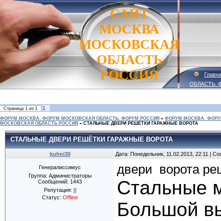
САЙТ
МОСКВА
МОСКОВСКАЯ
ОБЛАСТЬ
РОССИЯ
Главн
ОБЛАСТЬ. 
1
Страница
1
из
1
ФОРУМ МОСКВА. ФОРУМ МОСКОВСКАЯ ОБЛАСТЬ. ФОРУМ РОССИЯ
»
ФОРУМ МОСКВА. ФОРУ
МОСКОВСКАЯ ОБЛАСТЬ РОССИЯ
»
СТАЛЬНЫЕ ДВЕРИ РЕШЁТКИ ГАРАЖНЫЕ ВОРОТА
СТАЛЬНЫЕ ДВЕРИ РЕШЁТКИ ГАРАЖНЫЕ ВОРОТА
kuhni30
Дата: Понедельник, 11.02.2013, 22:11 | 
двери
ворота
ре
Генералиссимус
Группа: Администраторы
Стальные м
Сообщений:
1443
Репутация:
0
Статус:
Offline
Большой вы