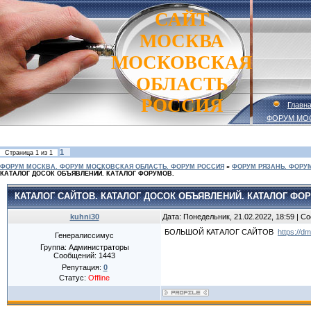
САЙТ
МОСКВА
МОСКОВСКАЯ
ОБЛАСТЬ
РОССИЯ
Главн
ФОРУМ МО
1
Страница
1
из
1
ФОРУМ МОСКВА. ФОРУМ МОСКОВСКАЯ ОБЛАСТЬ. ФОРУМ РОССИЯ
»
ФОРУМ РЯЗАНЬ. ФОРУ
КАТАЛОГ ДОСОК ОБЪЯВЛЕНИЙ. КАТАЛОГ ФОРУМОВ.
КАТАЛОГ САЙТОВ. КАТАЛОГ ДОСОК ОБЪЯВЛЕНИЙ. КАТАЛОГ ФО
kuhni30
Дата: Понедельник, 21.02.2022, 18:59 | 
БОЛЬШОЙ КАТАЛОГ САЙТОВ
https://d
Генералиссимус
Группа: Администраторы
Сообщений:
1443
Репутация:
0
Статус:
Offline