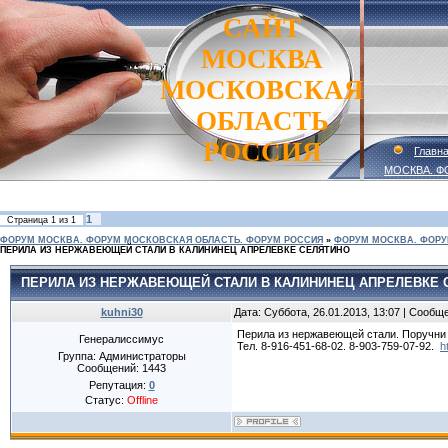
САЙТ
МОСКВА
МОСКОВСКАЯ
ОБЛАСТЬ
РОССИЯ
Главн
МОСКВА. Ф
1
Страница
1
из
1
ФОРУМ МОСКВА. ФОРУМ МОСКОВСКАЯ ОБЛАСТЬ. ФОРУМ РОССИЯ
»
ФОРУМ МОСКВА. ФОРУ
ПЕРИЛА ИЗ НЕРЖАВЕЮЩЕЙ СТАЛИ В КАЛИНИНЕЦ АПРЕЛЕВКЕ СЕЛЯТИНО
ПЕРИЛА ИЗ НЕРЖАВЕЮЩЕЙ СТАЛИ В КАЛИНИНЕЦ АПРЕЛЕВКЕ 
kuhni30
Дата: Суббота, 26.01.2013, 13:07 | Сообщ
Перила из нержавеющей стали. Поручни
Генералиссимус
Тел. 8-916-451-68-02. 8-903-759-07-92.
h
Группа: Администраторы
Сообщений:
1443
Репутация:
0
Статус:
Offline