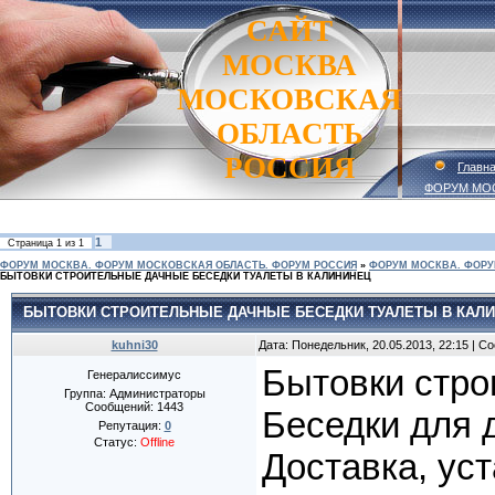
САЙТ
МОСКВА
МОСКОВСКАЯ
ОБЛАСТЬ
РОССИЯ
Главн
ФОРУМ МО
1
Страница
1
из
1
ФОРУМ МОСКВА. ФОРУМ МОСКОВСКАЯ ОБЛАСТЬ. ФОРУМ РОССИЯ
»
ФОРУМ МОСКВА. ФОРУ
БЫТОВКИ СТРОИТЕЛЬНЫЕ ДАЧНЫЕ БЕСЕДКИ ТУАЛЕТЫ В КАЛИНИНЕЦ
БЫТОВКИ СТРОИТЕЛЬНЫЕ ДАЧНЫЕ БЕСЕДКИ ТУАЛЕТЫ В КАЛ
kuhni30
Дата: Понедельник, 20.05.2013, 22:15 | 
Бытовки стро
Генералиссимус
Группа: Администраторы
Сообщений:
1443
Беседки для 
Репутация:
0
Статус:
Offline
Доставка, уст