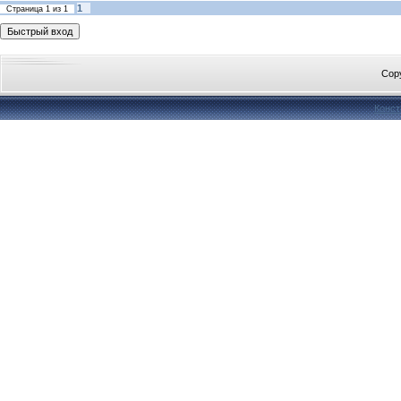
1
Страница
1
из
1
Cop
Конст