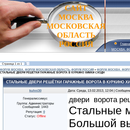
САЙТ
МОСКВА
МОСКОВСКАЯ
ОБЛАСТЬ
РОССИЯ
Главн
МОСКВА. Ф
1
Страница
1
из
1
ФОРУМ МОСКВА. ФОРУМ МОСКОВСКАЯ ОБЛАСТЬ. ФОРУМ РОССИЯ
»
ФОРУМ МОСКВА. ФОРУ
СТАЛЬНЫЕ ДВЕРИ РЕШЁТКИ ГАРАЖНЫЕ ВОРОТА В КУРКИНО ХИМКИ СХОДН
СТАЛЬНЫЕ ДВЕРИ РЕШЁТКИ ГАРАЖНЫЕ ВОРОТА В КУРКИНО Х
kuhni30
Дата: Среда, 13.02.2013, 12:04 | Сообщен
двери
ворота
ре
Генералиссимус
Группа: Администраторы
Стальные м
Сообщений:
1443
Репутация:
0
Статус:
Offline
Большой вы