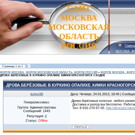
САЙТ
МОСКВА
МОСКОВСКАЯ
ОБЛАСТЬ
РОССИЯ
Главн
МОСКВА. Ф
1
Страница
1
из
1
ФОРУМ МОСКВА. ФОРУМ МОСКОВСКАЯ ОБЛАСТЬ. ФОРУМ РОССИЯ
»
ФОРУМ МОСКВА. ФОРУ
ДРОВА БЕРЁЗОВЫЕ В КУРКИНО ОПАЛИХЕ ХИМКИ КРАСНОГОРСК СХОДНЕ
ДРОВА БЕРЁЗОВЫЕ В КУРКИНО ОПАЛИХЕ ХИМКИ КРАСНОГОРС
kuhni30
Дата: Четверг, 24.01.2013, 18:40 | Сообщ
Дрова берёзовые колотые. любого размер
Генералиссимус
Доставка и разгрузка бесплатно. Работа
Группа: Администраторы
Тел. 8-916-270-67-05.
http://drova10.narod
Сообщений:
1443
Репутация:
0
Статус:
Offline