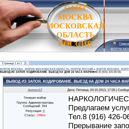
САЙТ
МОСКВА
МОСКОВСКАЯ
ОБЛАСТЬ
РОССИЯ
Главн
ФОРУМ МО
1
Страница
1
из
1
ФОРУМ МОСКВА. ФОРУМ МОСКОВСКАЯ ОБЛАСТЬ. ФОРУМ РОССИЯ
»
ФОРУМ МОСКВА. ФОРУ
ВЫВОД ИЗ ЗАПОЯ. КОДИРОВАНИЕ. ВЫЕЗД НА ДОМ 24 ЧАСА МАРФИНО
(8 (916) 426-06-56)
ВЫВОД ИЗ ЗАПОЯ. КОДИРОВАНИЕ. ВЫЕЗД НА ДОМ 24 ЧАСА М
dumon17
Дата: Пятница, 04.10.2013, 17:05 | Сообщ
НАРКОЛОГИЧЕС
Генерал-майор
Группа: Администраторы
Предлагаем услу
Сообщений:
344
Репутация:
0
Тел.8 (916) 426-0
Статус:
Offline
Прерывание запо