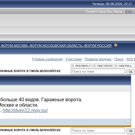
Четверг, 06.08.2026, 22:17
Приветствую Вас
Гость
|
RSS
- ФОРУМ МОСКВА. ФОРУМ МОСКОВСКАЯ ОБЛАСТЬ. ФОРУМ РОССИЯ
[
Новые сообщения
·
Участники
·
Правила форума
·
Поиск
·
RSS
]
АРАЖНЫЕ ВОРОТА В ГЖЕЛЬ БЕЛООЗЁРСКЕ
 больше 40 видов. Гаражные ворота.
Москве и области.
2.
http://dveri12.moy.su/
АРАЖНЫЕ ВОРОТА В ГЖЕЛЬ БЕЛООЗЁРСКЕ