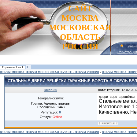
САЙТ
МОСКВА
МОСКОВСКАЯ
ОБЛАСТЬ
РОССИЯ
Главн
Регистрация
1
Страница
1
из
1
ФОРУМ МОСКВА. ФОРУМ МОСКОВСКАЯ ОБЛАСТЬ. ФОРУМ РОССИЯ
»
ФОРУМ МОСКВА. ФОРУ
СТАЛЬНЫЕ ДВЕРИ РЕШЁТКИ ГАРАЖНЫЕ ВОРОТА В ГЖЕЛЬ БЕ
kuhni30
Дата: Вторник, 12.02.201
двери
ворота
решётки
Генералиссимус
Стальные металл
Группа: Администраторы
Изготовление 1-
Сообщений:
1443
Качественно. Нед
Репутация:
0
Статус:
Offline
ФОРУМ МОСКВА. ФОРУМ МОСКОВСКАЯ ОБЛАСТЬ. ФОРУМ РОССИЯ
»
ФОРУМ МОСКВА. ФОРУ