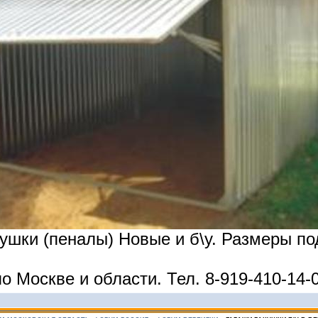
ушки (пеналы) Новые и б\у. Размеры по
о Москве и области. Тел. 8-919-410-14-