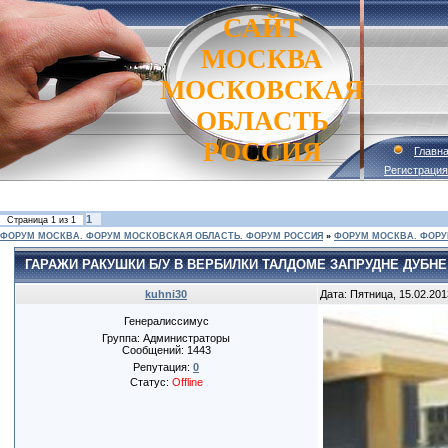
САЙТ
МОСКВА
МОСКОВСКАЯ
ОБЛАСТЬ
РОССИЯ
Главн
Регистрация
1
Страница
1
из
1
ФОРУМ МОСКВА. ФОРУМ МОСКОВСКАЯ ОБЛАСТЬ. ФОРУМ РОССИЯ
»
ФОРУМ МОСКВА. ФОРУ
ГАРАЖИ РАКУШКИ Б/У В ВЕРБИЛКИ ТАЛДОМЕ ЗАПРУДНЕ ДУБН
kuhni30
Дата: Пятница, 15.02.201
Генералиссимус
Группа: Администраторы
Сообщений:
1443
Репутация:
0
Статус:
Offline