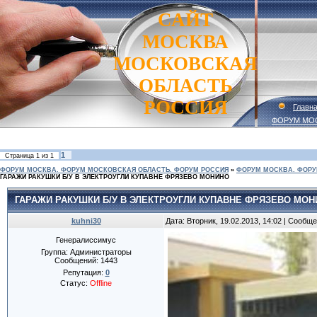
САЙТ
МОСКВА
МОСКОВСКАЯ
ОБЛАСТЬ
РОССИЯ
Главн
ФОРУМ МО
1
Страница
1
из
1
ФОРУМ МОСКВА. ФОРУМ МОСКОВСКАЯ ОБЛАСТЬ. ФОРУМ РОССИЯ
»
ФОРУМ МОСКВА. ФОРУ
ГАРАЖИ РАКУШКИ Б/У В ЭЛЕКТРОУГЛИ КУПАВНЕ ФРЯЗЕВО МОНИНО
ГАРАЖИ РАКУШКИ Б/У В ЭЛЕКТРОУГЛИ КУПАВНЕ ФРЯЗЕВО МО
kuhni30
Дата: Вторник, 19.02.2013, 14:02 | Сообщ
Генералиссимус
Группа: Администраторы
Сообщений:
1443
Репутация:
0
Статус:
Offline