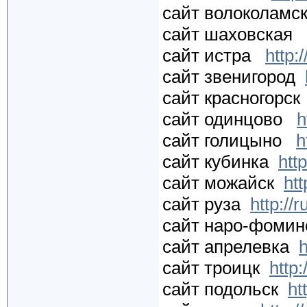
сайт волоколам
сайт шаховская
сайт истра
http:/
сайт звенигород
сайт красногорс
сайт одинцово
h
сайт голицыно
h
сайт кубинка
htt
сайт можайск
htt
сайт руза
http://
сайт наро-фоми
сайт апрелевка
h
сайт троицк
http:
сайт подольск
ht