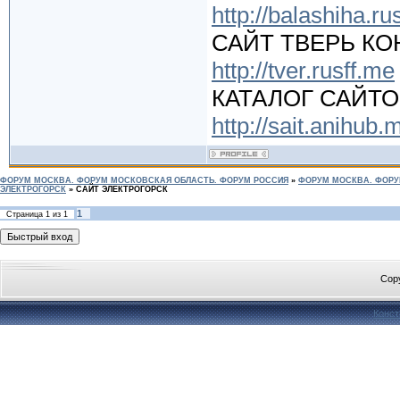
http://balashiha.ru
САЙТ ТВЕРЬ К
http://tver.rusff.me
КАТАЛОГ САЙТО
http://sait.anihub.
ФОРУМ МОСКВА. ФОРУМ МОСКОВСКАЯ ОБЛАСТЬ. ФОРУМ РОССИЯ
»
ФОРУМ МОСКВА. ФОРУ
ЭЛЕКТРОГОРСК
»
САЙТ ЭЛЕКТРОГОРСК
1
Страница
1
из
1
Cop
Конст