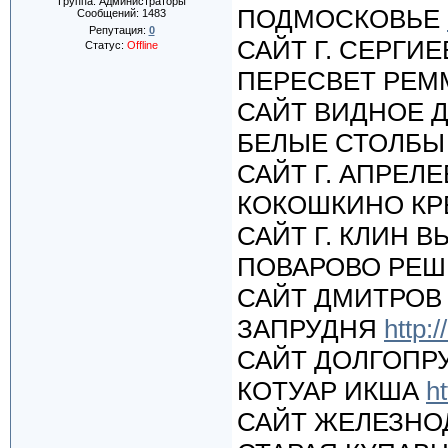
Группа: Администраторы
ПОДМОСКОВЬЕ
Сообщений:
1483
Репутация:
0
САЙТ Г. СЕРГИ
Статус:
Offline
ПЕРЕСВЕТ РЕ
САЙТ ВИДНОЕ 
БЕЛЫЕ СТОЛБ
САЙТ Г. АПРЕЛ
КОКОШКИНО К
САЙТ Г. КЛИН 
ПОВАРОВО РЕ
САЙТ ДМИТРОВ
ЗАПРУДНЯ
http:
САЙТ ДОЛГОПР
КОТУАР ИКША
h
САЙТ ЖЕЛЕЗНО