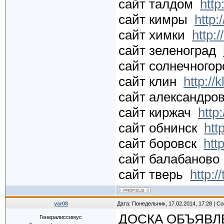
сайт талдом
http
сайт кимры
http:
сайт химки
http:
сайт зеленоград
сайт солнечного
сайт клин
http://
сайт александр
сайт киржач
http
сайт обнинск
htt
сайт боровск
htt
сайт балабанов
сайт тверь
http:/
yar08
Дата: Понедельник, 17.02.2014, 17:28 | 
ДОСКА ОБЪЯВЛ
Генералиссимус