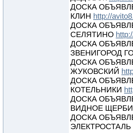
ДОСКА ОБЪЯВЛ
КЛИН
http://avito
ДОСКА ОБЪЯВЛ
СЕЛЯТИНО
http:
ДОСКА ОБЪЯВЛ
ЗВЕНИГОРОД 
ДОСКА ОБЪЯВЛ
ЖУКОВСКИЙ
htt
ДОСКА ОБЪЯВЛ
КОТЕЛЬНИКИ
ht
ДОСКА ОБЪЯВЛ
ВИДНОЕ ЩЕРБ
ДОСКА ОБЪЯВЛ
ЭЛЕКТРОСТАЛЬ