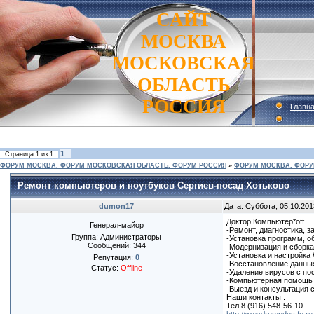
САЙТ
МОСКВА
МОСКОВСКАЯ
ОБЛАСТЬ
РОССИЯ
Главн
1
Страница
1
из
1
ФОРУМ МОСКВА. ФОРУМ МОСКОВСКАЯ ОБЛАСТЬ. ФОРУМ РОССИЯ
»
ФОРУМ МОСКВА. ФОРУ
Ремонт компьютеров и ноутбуков Сергиев-посад Хотьково
dumon17
Дата: Суббота, 05.10.201
Доктор Компьютер*off
Генерал-майор
-Ремонт, диагностика, 
Группа: Администраторы
-Установка программ, о
Сообщений:
344
-Модернизация и сборка
-Установка и настройка 
Репутация:
0
-Восстановление данны
Статус:
Offline
-Удаление вирусов с п
-Компьютерная помощь с
-Выезд и консультация 
Наши контакты :
Тел.
8 (916) 548-56-10