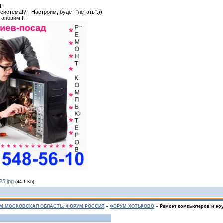
!!
истема!? - Настроим, будет "летать":))
тановим!!!
25.jpg
(44.1 Kb)
М МОСКОВСКАЯ ОБЛАСТЬ. ФОРУМ РОССИЯ
»
ФОРУМ ХОТЬКОВО
»
Ремонт компьютеров и ноу