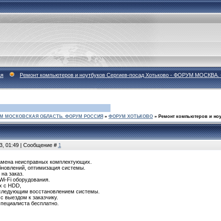
ая
Ремонт компьютеров и ноутбуков Сергиев-посад Хотьково - ФОРУМ МО
М МОСКОВСКАЯ ОБЛАСТЬ. ФОРУМ РОССИЯ
»
ФОРУМ ХОТЬКОВО
»
Ремонт компьютеров и ноу
3, 01:49 | Сообщение #
1
замена неисправных комплектующих.
бновлений, оптимизация системы.
 на заказ.
Wi-Fi оборудования.
х с HDD,
оследующим восстановлением системы.
 выездом к заказчику.
специалиста бесплатно.