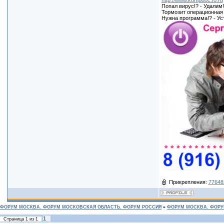
http://www.kompdoc.fo.ru
Попал вирус!? - Удалим!
Тормозит операционная с
Нужна программа!? - Ус
Прикрепления:
77648
ФОРУМ МОСКВА. ФОРУМ МОСКОВСКАЯ ОБЛАСТЬ. ФОРУМ РОССИЯ
»
ФОРУМ МОСКВА. ФОРУ
1
Страница
1
из
1