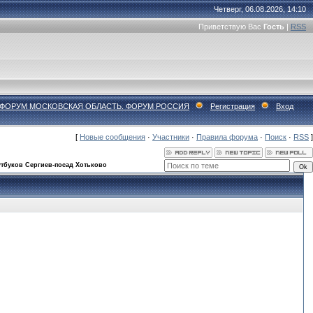
Четверг, 06.08.2026, 14:10
Приветствую Вас
Гость
|
RSS
СКВА. ФОРУМ МОСКОВСКАЯ ОБЛАСТЬ. ФОРУМ РОССИЯ
Регистрация
Вход
[
Новые сообщения
·
Участники
·
Правила форума
·
Поиск
·
RSS
]
тбуков Сергиев-посад Хотьково