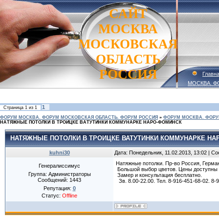
САЙТ
МОСКВА
МОСКОВСКАЯ
ОБЛАСТЬ
РОССИЯ
Главн
МОСКВА. Ф
1
Страница
1
из
1
ФОРУМ МОСКВА. ФОРУМ МОСКОВСКАЯ ОБЛАСТЬ. ФОРУМ РОССИЯ
»
ФОРУМ МОСКВА. ФОРУ
НАТЯЖНЫЕ ПОТОЛКИ В ТРОИЦКЕ ВАТУТИНКИ КОММУНАРКЕ НАРО-ФОМИНСК
НАТЯЖНЫЕ ПОТОЛКИ В ТРОИЦКЕ ВАТУТИНКИ КОММУНАРКЕ НА
kuhni30
Дата: Понедельник, 11.02.2013, 13:02 | 
Натяжные потолки. Пр-во Россия, Герма
Генералиссимус
Большой выбор цветов. Цены доступны 
Группа: Администраторы
Замер и консультация бесплатно.
Сообщений:
1443
Зв. 8.00-22.00. Тел. 8-916-451-68-02. 8
Репутация:
0
Статус:
Offline