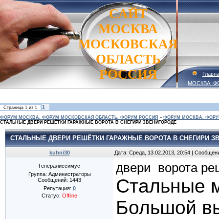
САЙТ
МОСКВА
МОСКОВСКАЯ
ОБЛАСТЬ
РОССИЯ
Главн
МОСКВА. Ф
1
Страница
1
из
1
ФОРУМ МОСКВА. ФОРУМ МОСКОВСКАЯ ОБЛАСТЬ. ФОРУМ РОССИЯ
»
ФОРУМ МОСКВА. ФОРУ
СТАЛЬНЫЕ ДВЕРИ РЕШЁТКИ ГАРАЖНЫЕ ВОРОТА В СНЕГИРИ ЗВЕНИГОРОДЕ
СТАЛЬНЫЕ ДВЕРИ РЕШЁТКИ ГАРАЖНЫЕ ВОРОТА В СНЕГИРИ З
kuhni30
Дата: Среда, 13.02.2013, 20:54 | Сообщен
двери
ворота
ре
Генералиссимус
Группа: Администраторы
Стальные м
Сообщений:
1443
Репутация:
0
Статус:
Offline
Большой вы