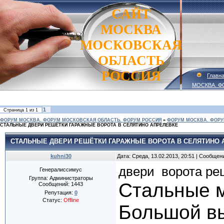
САЙТ
МОСКВА
МОСКОВСКАЯ
ОБЛАСТЬ
РОССИЯ
Главн
МОСКВА. Ф
1
Страница
1
из
1
ФОРУМ МОСКВА. ФОРУМ МОСКОВСКАЯ ОБЛАСТЬ. ФОРУМ РОССИЯ
»
ФОРУМ МОСКВА. ФОРУ
СТАЛЬНЫЕ ДВЕРИ РЕШЁТКИ ГАРАЖНЫЕ ВОРОТА В СЕЛЯТИНО АПРЕЛЕВКЕ
СТАЛЬНЫЕ ДВЕРИ РЕШЁТКИ ГАРАЖНЫЕ ВОРОТА В СЕЛЯТИНО 
kuhni30
Дата: Среда, 13.02.2013, 20:51 | Сообщен
двери
ворота
ре
Генералиссимус
Группа: Администраторы
Стальные м
Сообщений:
1443
Репутация:
0
Статус:
Offline
Большой вы