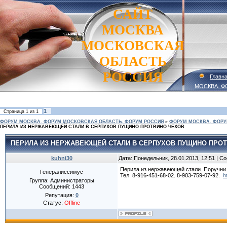
САЙТ
МОСКВА
МОСКОВСКАЯ
ОБЛАСТЬ
РОССИЯ
Главн
МОСКВА. Ф
1
Страница
1
из
1
ФОРУМ МОСКВА. ФОРУМ МОСКОВСКАЯ ОБЛАСТЬ. ФОРУМ РОССИЯ
»
ФОРУМ МОСКВА. ФОРУ
ПЕРИЛА ИЗ НЕРЖАВЕЮЩЕЙ СТАЛИ В СЕРПУХОВ ПУЩИНО ПРОТВИНО ЧЕХОВ
ПЕРИЛА ИЗ НЕРЖАВЕЮЩЕЙ СТАЛИ В СЕРПУХОВ ПУЩИНО ПРО
kuhni30
Дата: Понедельник, 28.01.2013, 12:51 | 
Перила из нержавеющей стали. Поручни
Генералиссимус
Тел. 8-916-451-68-02. 8-903-759-07-92.
h
Группа: Администраторы
Сообщений:
1443
Репутация:
0
Статус:
Offline