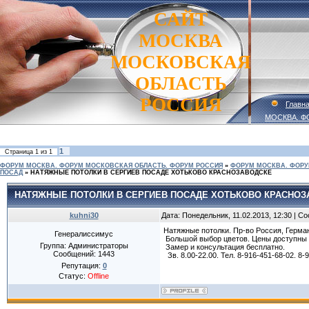
САЙТ
МОСКВА
МОСКОВСКАЯ
ОБЛАСТЬ
РОССИЯ
Главн
МОСКВА. Ф
1
Страница
1
из
1
ФОРУМ МОСКВА. ФОРУМ МОСКОВСКАЯ ОБЛАСТЬ. ФОРУМ РОССИЯ
»
ФОРУМ МОСКВА. ФОРУ
ПОСАД
»
НАТЯЖНЫЕ ПОТОЛКИ В СЕРГИЕВ ПОСАДЕ ХОТЬКОВО КРАСНОЗАВОДСКЕ
НАТЯЖНЫЕ ПОТОЛКИ В СЕРГИЕВ ПОСАДЕ ХОТЬКОВО КРАСНОЗ
kuhni30
Дата: Понедельник, 11.02.2013, 12:30 | 
Натяжные потолки. Пр-во Россия, Герма
Генералиссимус
Большой выбор цветов. Цены доступны 
Группа: Администраторы
Замер и консультация бесплатно.
Сообщений:
1443
Зв. 8.00-22.00. Тел. 8-916-451-68-02. 8
Репутация:
0
Статус:
Offline