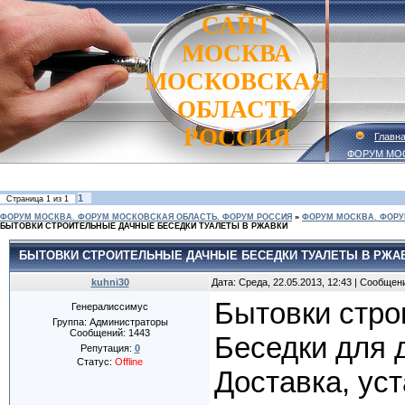
САЙТ
МОСКВА
МОСКОВСКАЯ
ОБЛАСТЬ
РОССИЯ
Главн
ФОРУМ МО
1
Страница
1
из
1
ФОРУМ МОСКВА. ФОРУМ МОСКОВСКАЯ ОБЛАСТЬ. ФОРУМ РОССИЯ
»
ФОРУМ МОСКВА. ФОРУ
БЫТОВКИ СТРОИТЕЛЬНЫЕ ДАЧНЫЕ БЕСЕДКИ ТУАЛЕТЫ В РЖАВКИ
БЫТОВКИ СТРОИТЕЛЬНЫЕ ДАЧНЫЕ БЕСЕДКИ ТУАЛЕТЫ В РЖА
kuhni30
Дата: Среда, 22.05.2013, 12:43 | Сообщен
Бытовки стро
Генералиссимус
Группа: Администраторы
Сообщений:
1443
Беседки для 
Репутация:
0
Статус:
Offline
Доставка, уст