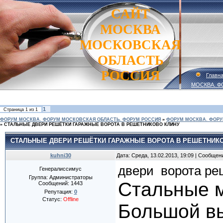
САЙТ
МОСКВА
МОСКОВСКАЯ
ОБЛАСТЬ
РОССИЯ
Главн
МОСКВА. Ф
1
Страница
1
из
1
ФОРУМ МОСКВА. ФОРУМ МОСКОВСКАЯ ОБЛАСТЬ. ФОРУМ РОССИЯ
»
ФОРУМ МОСКВА. ФОРУ
»
СТАЛЬНЫЕ ДВЕРИ РЕШЁТКИ ГАРАЖНЫЕ ВОРОТА В РЕШЕТНИКОВО КЛИНУ
СТАЛЬНЫЕ ДВЕРИ РЕШЁТКИ ГАРАЖНЫЕ ВОРОТА В РЕШЕТНИК
kuhni30
Дата: Среда, 13.02.2013, 19:09 | Сообщен
двери
ворота
ре
Генералиссимус
Группа: Администраторы
Стальные м
Сообщений:
1443
Репутация:
0
Статус:
Offline
Большой вы