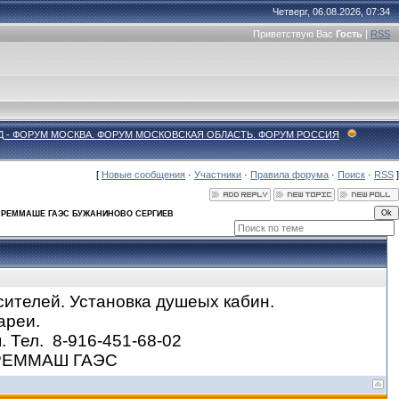
Четверг, 06.08.2026, 07:34
Приветствую Вас
Гость
|
RSS
Д - ФОРУМ МОСКВА. ФОРУМ МОСКОВСКАЯ ОБЛАСТЬ. ФОРУМ РОССИЯ
[
Новые сообщения
·
Участники
·
Правила форума
·
Поиск
·
RSS
]
 РЕММАШЕ ГАЭС БУЖАНИНОВО СЕРГИЕВ
сителей. Установка душеых кабин.
ареи.
 Тел. 8-916-451-68-02
РЕММАШ ГАЭС