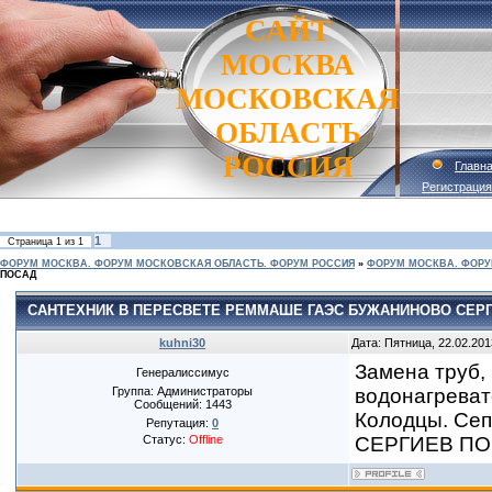
САЙТ
МОСКВА
МОСКОВСКАЯ
ОБЛАСТЬ
РОССИЯ
Главн
Регистрация
1
Страница
1
из
1
ФОРУМ МОСКВА. ФОРУМ МОСКОВСКАЯ ОБЛАСТЬ. ФОРУМ РОССИЯ
»
ФОРУМ МОСКВА. ФОРУ
ПОСАД
САНТЕХНИК В ПЕРЕСВЕТЕ РЕММАШЕ ГАЭС БУЖАНИНОВО СЕР
kuhni30
Дата: Пятница, 22.02.201
Замена труб,
Генералиссимус
Группа: Администраторы
водонагреват
Сообщений:
1443
Колодцы. Сеп
Репутация:
0
Статус:
Offline
СЕРГИЕВ ПО