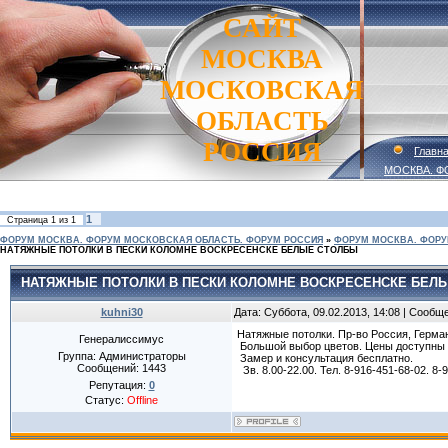
САЙТ
МОСКВА
МОСКОВСКАЯ
ОБЛАСТЬ
РОССИЯ
Главн
МОСКВА. Ф
1
Страница
1
из
1
ФОРУМ МОСКВА. ФОРУМ МОСКОВСКАЯ ОБЛАСТЬ. ФОРУМ РОССИЯ
»
ФОРУМ МОСКВА. ФОРУ
НАТЯЖНЫЕ ПОТОЛКИ В ПЕСКИ КОЛОМНЕ ВОСКРЕСЕНСКЕ БЕЛЫЕ СТОЛБЫ
НАТЯЖНЫЕ ПОТОЛКИ В ПЕСКИ КОЛОМНЕ ВОСКРЕСЕНСКЕ БЕЛ
kuhni30
Дата: Суббота, 09.02.2013, 14:08 | Сообщ
Натяжные потолки. Пр-во Россия, Герма
Генералиссимус
Большой выбор цветов. Цены доступны 
Группа: Администраторы
Замер и консультация бесплатно.
Сообщений:
1443
Зв. 8.00-22.00. Тел. 8-916-451-68-02. 8
Репутация:
0
Статус:
Offline