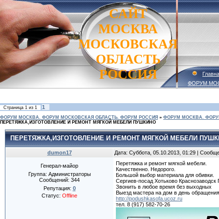
САЙТ
МОСКВА
МОСКОВСКАЯ
ОБЛАСТЬ
РОССИЯ
Главн
ФОРУМ МО
1
Страница
1
из
1
ФОРУМ МОСКВА. ФОРУМ МОСКОВСКАЯ ОБЛАСТЬ. ФОРУМ РОССИЯ
»
ФОРУМ МОСКВА. ФОРУ
ПЕРЕТЯЖКА,ИЗГОТОВЛЕНИЕ И РЕМОНТ МЯГКОЙ МЕБЕЛИ ПУШКИНО
ПЕРЕТЯЖКА,ИЗГОТОВЛЕНИЕ И РЕМОНТ МЯГКОЙ МЕБЕЛИ ПУШ
dumon17
Дата: Суббота, 05.10.2013, 01:29 | Сообщ
Перетяжка и ремонт мягкой мебели.
Генерал-майор
Качественно. Недорого.
Группа: Администраторы
Большой выбор материала для обивки.
Сообщений:
344
Сергиев-посад Хотьково Краснозаводск 
Звонить в любое время без выходных
Репутация:
0
Выезд мастера на дом в день обращения
Статус:
Offline
http://podushkasofa.ucoz.ru
тел.
8 (917) 582-70-26