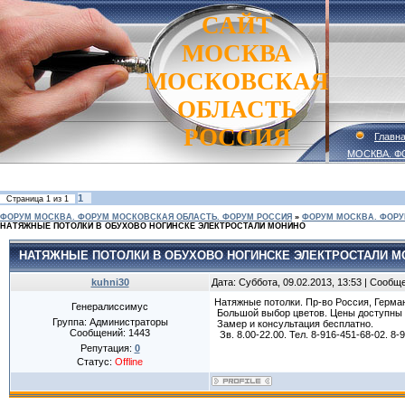
САЙТ
МОСКВА
МОСКОВСКАЯ
ОБЛАСТЬ
РОССИЯ
Главн
МОСКВА. Ф
1
Страница
1
из
1
ФОРУМ МОСКВА. ФОРУМ МОСКОВСКАЯ ОБЛАСТЬ. ФОРУМ РОССИЯ
»
ФОРУМ МОСКВА. ФОРУ
НАТЯЖНЫЕ ПОТОЛКИ В ОБУХОВО НОГИНСКЕ ЭЛЕКТРОСТАЛИ МОНИНО
НАТЯЖНЫЕ ПОТОЛКИ В ОБУХОВО НОГИНСКЕ ЭЛЕКТРОСТАЛИ 
kuhni30
Дата: Суббота, 09.02.2013, 13:53 | Сообщ
Натяжные потолки. Пр-во Россия, Герма
Генералиссимус
Большой выбор цветов. Цены доступны 
Группа: Администраторы
Замер и консультация бесплатно.
Сообщений:
1443
Зв. 8.00-22.00. Тел. 8-916-451-68-02. 8
Репутация:
0
Статус:
Offline