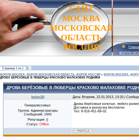
САЙТ
МОСКВА
МОСКОВСКАЯ
ОБЛАСТЬ
РОССИЯ
Главн
ФОРУМ МО
1
Страница
1
из
1
ФОРУМ МОСКВА. ФОРУМ МОСКОВСКАЯ ОБЛАСТЬ. ФОРУМ РОССИЯ
»
ФОРУМ МОСКВА. ФОРУ
ДРОВА БЕРЁЗОВЫЕ В ЛЮБЕРЦЫ КРАСКОВО МАЛАХОВКЕ РОДНИКИ
ДРОВА БЕРЁЗОВЫЕ В ЛЮБЕРЦЫ КРАСКОВО МАЛАХОВКЕ РОДН
kuhni30
Дата: Вторник, 22.01.2013, 13:20 | Сообщ
Дрова берёзовые колотые. любого размер
Генералиссимус
Доставка и разгрузка бесплатно.
Группа: Администраторы
Тел. 8-916-451-68-02
Сообщений:
1443
Репутация:
0
Статус:
Offline