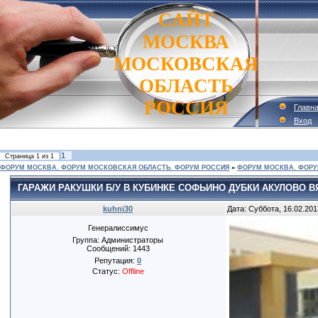
САЙТ
МОСКВА
МОСКОВСКАЯ
ОБЛАСТЬ
РОССИЯ
Главн
Вход
1
Страница
1
из
1
ФОРУМ МОСКВА. ФОРУМ МОСКОВСКАЯ ОБЛАСТЬ. ФОРУМ РОССИЯ
»
ФОРУМ МОСКВА. ФОРУ
ГАРАЖИ РАКУШКИ Б/У В КУБИНКЕ СОФЬИНО ДУБКИ АКУЛОВО 
kuhni30
Дата: Суббота, 16.02.201
Генералиссимус
Группа: Администраторы
Сообщений:
1443
Репутация:
0
Статус:
Offline