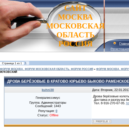
САЙТ
МОСКВА
МОСКОВСКАЯ
ОБЛАСТЬ
РОССИЯ
Главн
Регистрация
1
Страница
1
из
1
ФОРУМ МОСКВА. ФОРУМ МОСКОВСКАЯ ОБЛАСТЬ. ФОРУМ РОССИЯ
»
ФОРУМ МОСКВА. ФОРУ
ЖУКОВСКИЙ
ДРОВА БЕРЁЗОВЫЕ В КРАТОВО ЮРЬЕВО БЫКОВО РАМЕНСКОЕ
kuhni30
Дата: Вторник, 22.01.201
Дрова берёзовые колотые
Генералиссимус
Доставка и разгрузка б
Группа: Администраторы
Тел. 8-916-270-67-05.
ht
Сообщений:
1443
Репутация:
0
Статус:
Offline