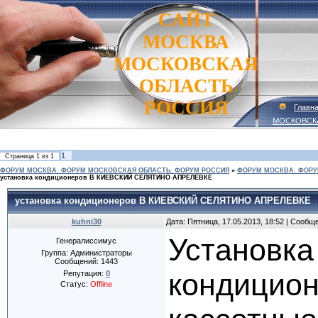
САЙТ
МОСКВА
МОСКОВСКАЯ
ОБЛАСТЬ
РОССИЯ
Главн
МОСКОВСК
1
Страница
1
из
1
ФОРУМ МОСКВА. ФОРУМ МОСКОВСКАЯ ОБЛАСТЬ. ФОРУМ РОССИЯ
»
ФОРУМ МОСКВА. ФОРУ
установка кондиционеров В КИЕВСКИЙ СЕЛЯТИНО АПРЕЛЕВКЕ
установка кондиционеров В КИЕВСКИЙ СЕЛЯТИНО АПРЕЛЕВКЕ
kuhni30
Дата: Пятница, 17.05.2013, 18:52 | Сообщ
Установка
Генералиссимус
Группа: Администраторы
Сообщений:
1443
кондицион
Репутация:
0
Статус:
Offline