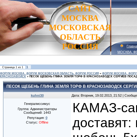
САЙТ
МОСКВА
МОСКОВСКАЯ
ОБЛАСТЬ
РОССИЯ
Главн
МОСКВА. Ф
1
Страница
1
из
1
ФОРУМ МОСКВА. ФОРУМ МОСКОВСКАЯ ОБЛАСТЬ. ФОРУМ РОССИЯ
»
ФОРУМ МОСКВА. ФОРУ
КРАСНОЗАВОДСК
»
ПЕСОК ЩЕБЕНЬ ГЛИНА ЗЕМЛЯ ТОРФ В КРАСНОЗАВОДСК СЕРГИЕВ ПОСА
ПЕСОК ЩЕБЕНЬ ГЛИНА ЗЕМЛЯ ТОРФ В КРАСНОЗАВОДСК СЕРГИ
kuhni30
Дата: Вторник, 19.02.2013, 21:52 | Сообщ
КАМАЗ-са
Генералиссимус
Группа: Администраторы
Сообщений:
1443
доставят:
Репутация:
0
Статус:
Offline