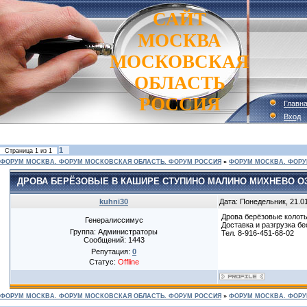
САЙТ
МОСКВА
МОСКОВСКАЯ
ОБЛАСТЬ
РОССИЯ
Главн
Вход
1
Страница
1
из
1
ФОРУМ МОСКВА. ФОРУМ МОСКОВСКАЯ ОБЛАСТЬ. ФОРУМ РОССИЯ
»
ФОРУМ МОСКВА. ФОРУ
ДРОВА БЕРЁЗОВЫЕ В КАШИРЕ СТУПИНО МАЛИНО МИХНЕВО О
kuhni30
Дата: Понедельник, 21.0
Дрова берёзовые колотые
Генералиссимус
Доставка и разгрузка бе
Группа: Администраторы
Тел. 8-916-451-68-02
Сообщений:
1443
Репутация:
0
Статус:
Offline
ФОРУМ МОСКВА. ФОРУМ МОСКОВСКАЯ ОБЛАСТЬ. ФОРУМ РОССИЯ
»
ФОРУМ МОСКВА. ФОРУ