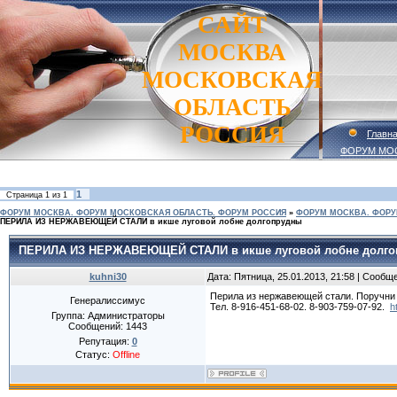
САЙТ
МОСКВА
МОСКОВСКАЯ
ОБЛАСТЬ
РОССИЯ
Главн
ФОРУМ МО
1
Страница
1
из
1
ФОРУМ МОСКВА. ФОРУМ МОСКОВСКАЯ ОБЛАСТЬ. ФОРУМ РОССИЯ
»
ФОРУМ МОСКВА. ФОРУ
ПЕРИЛА ИЗ НЕРЖАВЕЮЩЕЙ СТАЛИ в икше луговой лобне долгопрудны
ПЕРИЛА ИЗ НЕРЖАВЕЮЩЕЙ СТАЛИ в икше луговой лобне долг
kuhni30
Дата: Пятница, 25.01.2013, 21:58 | Сообщ
Перила из нержавеющей стали. Поручни
Генералиссимус
Тел. 8-916-451-68-02. 8-903-759-07-92.
h
Группа: Администраторы
Сообщений:
1443
Репутация:
0
Статус:
Offline